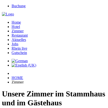
Buchung
Home
Hotel
Zimmer
Restaurant
Aktuelles
Jobs
Rhein live
Gutschein
HOME
Zimmer
Unsere Zimmer im Stammhaus
und im Gästehaus